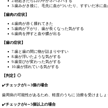
2.朝起きたら口の中がネバネバする
3.歯みがき後に、毛先に血がついたり、すすいだ水に
【歯肉の症状】
4.歯肉が赤く腫れてきた
5.歯肉が下がり、歯が長くなった気がする
6.歯肉を押すと血や膿が出る
【歯の症状】
7.歯と歯の間に物が詰まりやすい
8.歯が浮いたような気がする
9.歯並びが変わった気がする
10.歯が揺れている気がする
【判定】
💮
✔️
チェックが1～3個の場合
歯周病の可能性があるため、軽度のうちに 治療を受けましょ
✔️
チェックが4～5個以上の場合