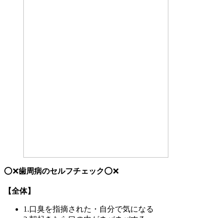
⭕️❌
歯周病のセルフチェック
⭕️❌
【全体】
1.口臭を指摘された・自分で気になる