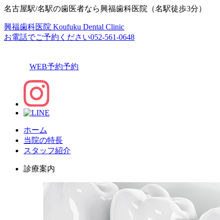
名古屋駅/名駅の歯医者なら興福歯科医院（名駅徒歩3分）
興福歯科医院
Koufuku Dental Clinic
お電話でご予約ください
052-561-0648
WEB予約
予約
ホーム
当院の特長
スタッフ紹介
診療案内